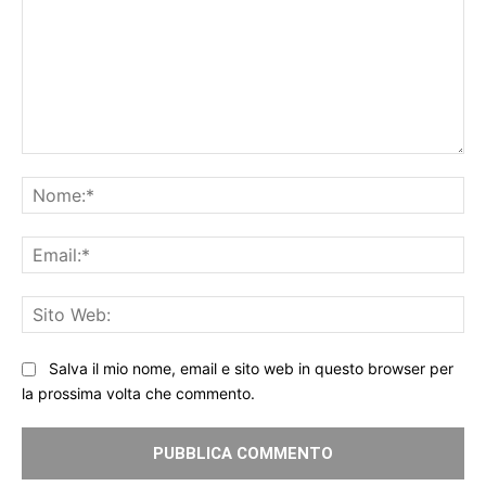
Commento:
No
Ema
Sit
We
Salva il mio nome, email e sito web in questo browser per
la prossima volta che commento.