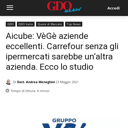
Accedi
GDO
GDO Italia
Quote di Mercato
Top News
Aicube: VèGè aziende
eccellenti. Carrefour senza gli
ipermercati sarebbe un’altra
azienda. Ecco lo studio
Di
Dott. Andrea Meneghini
23 Maggio 2021
Tempo di lettura:
6
minuti