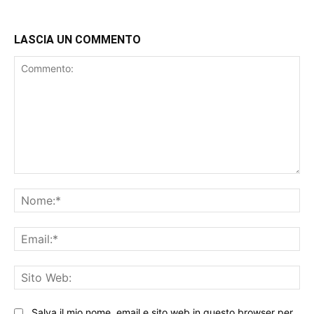
LASCIA UN COMMENTO
Commento:
No
Ema
Sit
We
Salva il mio nome, email e sito web in questo browser per