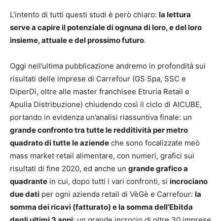
L’intento di tutti questi studi è però chiaro:
la lettura
serve a capire il potenziale di ognuna di loro, e del loro
insieme, attuale e del prossimo futuro
.
Oggi nell’ultima pubblicazione andremo in profondità sui
risultati delle imprese di Carrefour (GS Spa, SSC e
DiperDì, oltre alle master franchisee Etruria Retail e
Apulia Distribuzione) chiudendo così il ciclo di AICUBE,
portando in evidenza un’analisi riassuntiva finale: un
grande confronto tra tutte le redditività per metro
quadrato di tutte le aziende
che sono focalizzate meò
mass market retail alimentare, con numeri, grafici sui
risultati di fine 2020, ed anche un
grande grafico a
quadrante
in cui, dopo tutti i vari confronti, si
incrociano
due dati
per ogni azienda retail di VèGè e Carrefour:
la
somma dei ricavi (fatturato) e la somma dell’Ebitda
degli ultimi 3 anni
: un grande incrocio di oltre 30 imprese