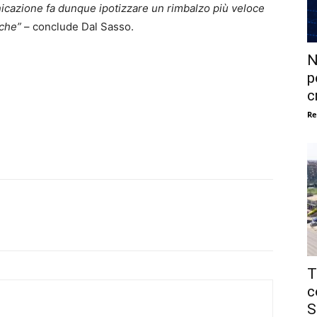
icazione fa dunque ipotizzare un rimbalzo più veloce
iche”
– conclude Dal Sasso.
N
p
c
Re
T
c
S