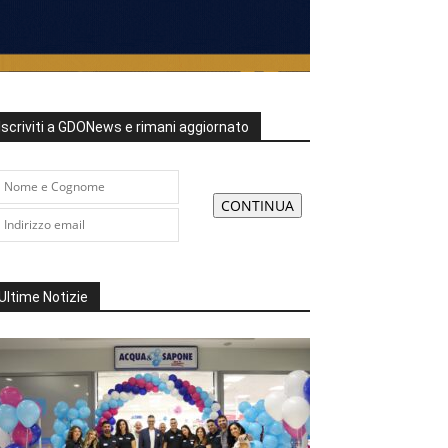
Iscriviti a GDONews e rimani aggiornato
Ultime Notizie