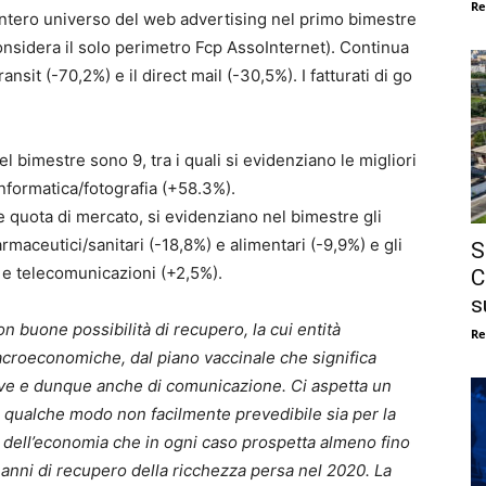
Re
l’intero universo del web advertising nel primo bimestre
onsidera il solo perimetro Fcp AssoInternet). Continua
ransit (-70,2%) e il direct mail (-30,5%). I fatturati di go
l bimestre sono 9, tra i quali si evidenziano le migliori
nformatica/fotografia (+58.3%).
quota di mercato, si evidenziano nel bimestre gli
rmaceutici/sanitari (-18,8%) e alimentari (-9,9%) e gli
S
) e telecomunicazioni (+2,5%).
C
s
 buone possibilità di recupero, la cui entità
Re
croeconomiche, dal piano vaccinale che significa
ttive e dunque anche di comunicazione. Ci aspetta un
in qualche modo non facilmente prevedibile sia per la
o dell’economia che in ogni caso prospetta almeno fino
ue anni di recupero della ricchezza persa nel 2020. La