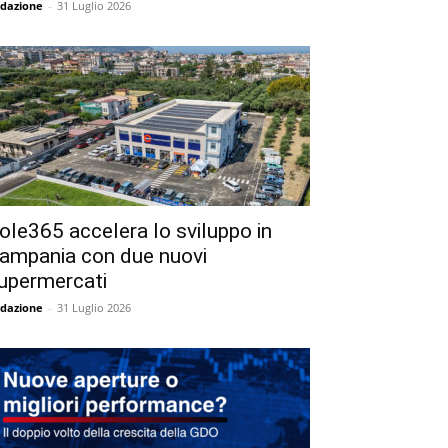
dazione
-
31 Luglio 2026
ole365 accelera lo sviluppo in
ampania con due nuovi
upermercati
dazione
-
31 Luglio 2026