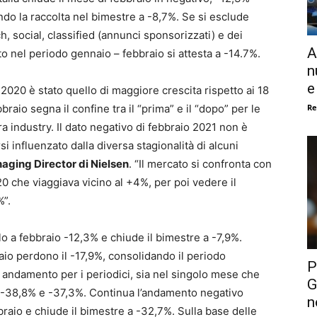
ndo la raccolta nel bimestre a -8,7%. Se si esclude
h, social, classified (annunci sponsorizzati) e dei
A
o nel periodo gennaio – febbraio si attesta a -14.7%.
n
e
2020 è stato quello di maggiore crescita rispetto ai 18
Re
raio segna il confine tra il “prima” e il “dopo” per le
a industry. Il dato negativo di febbraio 2021 non è
 influenzato dalla diversa stagionalità di alcuni
aging Director di Nielsen
. “Il mercato si confronta con
0 che viaggiava vicino al +4%, per poi vedere il
%”.
lo a febbraio -12,3% e chiude il bimestre a -7,9%.
aio perdono il -17,9%, consolidando il periodo
P
andamento per i periodici, sia nel singolo mese che
G
el -38,8% e -37,3%. Continua l’andamento negativo
n
braio e chiude il bimestre a -32,7%. Sulla base delle