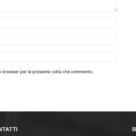
Nome:*
Email:*
Sito
Web:
sto browser per la prossima volta che commento.
NTATTI
S