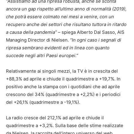
“Assistiamo ad una ripresa robusta, anche se sconta
ancora un gap rispetto all’ultimo anno di normalità (2019),
che potrà essere colmato nei mesi a venire, con un
recupero anche dei settori che risultano tuttora in ritardo
a causa della pandemia”
– spiega Alberto Dal Sasso, AIS
Managing Director di Nielsen.
“In ogni caso i segnali di
ripresa sembrano evidenti ed in linea con quanto
succede negli altri Paesi europei.”
Relativamente ai singoli mezzi, la TV è in crescita del
+88,3% ad aprile e chiude il quadrimestre a +19,7%. In
positivo anche la stampa con i quotidiani che ad aprile
crescono del 34% (quadrimestre a +2,2%) e i periodici
del +26,1% (quadrimestre a -19,1%).
La radio cresce del 212,1% ad aprile e chiude il
quadrimestre a +3,2%. Sulla base delle stime realizzate
da Nielsen, la raccolta dell’intero universo del web