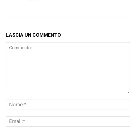
LASCIA UN COMMENTO
Commento:
No
Ema
Sit