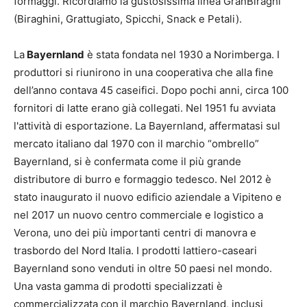
formaggi. Ricordiamo la gustosissima linea GranBiraghi
(Biraghini, Grattugiato, Spicchi, Snack e Petali).
La
Bayernland
è stata fondata nel 1930 a Norimberga. I
produttori si riunirono in una cooperativa che alla fine
dell’anno contava 45 caseifici. Dopo pochi anni, circa 100
fornitori di latte erano già collegati. Nel 1951 fu avviata
l'attività di esportazione. La Bayernland, affermatasi sul
mercato italiano dal 1970 con il marchio “ombrello”
Bayernland, si è confermata come il più grande
distributore di burro e formaggio tedesco. Nel 2012 è
stato inaugurato il nuovo edificio aziendale a Vipiteno e
nel 2017 un nuovo centro commerciale e logistico a
Verona, uno dei più importanti centri di manovra e
trasbordo del Nord Italia. I prodotti lattiero-caseari
Bayernland sono venduti in oltre 50 paesi nel mondo.
Una vasta gamma di prodotti specializzati è
commercializzata con il marchio Bayernland, inclusi