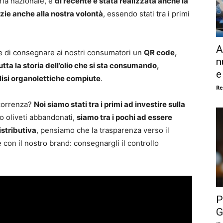
ria nazionale, e
di recente è stata realizzata anche la
azie anche alla nostra volontà
, essendo stati tra i primi
A
te di consegnare ai nostri consumatori un
QR code,
n
utta la storia dell’olio che si sta consumando,
e
lisi organolettiche compiute
.
Re
ncorrenza?
Noi siamo stati tra i primi ad investire sulla
o oliveti abbandonati,
siamo tra i pochi ad essere
istributiva
, pensiamo che la trasparenza verso il
 con il nostro brand: consegnargli il controllo
P
G