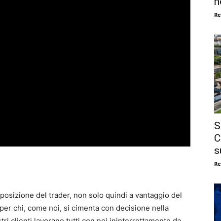
n
Re
S
C
s
Re
osizione del trader, non solo quindi a vantaggio del
er chi, come noi, si cimenta con decisione nella
tri clienti lavorano tutti con noi ininterrottamente da