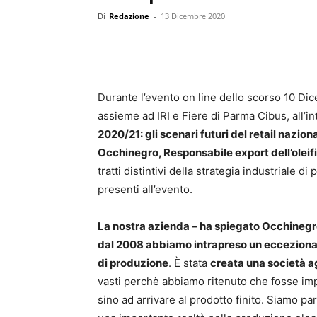
Di
Redazione
-
13 Dicembre 2020
Durante l’evento on line dello scorso 10 Di
assieme ad IRI e Fiere di Parma Cibus, all’
2020/21: gli scenari futuri del retail nazio
Occhinegro, Responsabile export dell’oleif
tratti distintivi della strategia industriale d
presenti all’evento.
La nostra azienda – ha spiegato Occhinegro –
dal 2008 abbiamo intrapreso un eccezionale 
di produzione
. È stata
creata una società a
vasti perchè abbiamo ritenuto che fosse imp
sino ad arrivare al prodotto finito. Siamo par