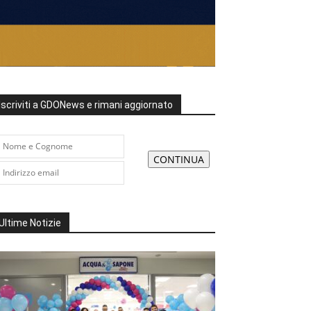
Iscriviti a GDONews e rimani aggiornato
Ultime Notizie