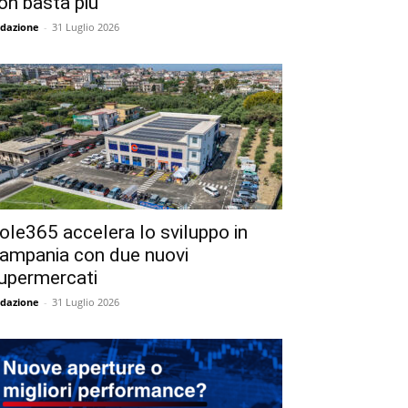
on basta più
dazione
-
31 Luglio 2026
ole365 accelera lo sviluppo in
ampania con due nuovi
upermercati
dazione
-
31 Luglio 2026