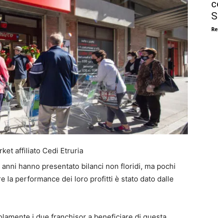
c
S
Re
ket affiliato Cedi Etruria
i anni hanno presentato bilanci non floridi, ma pochi
la performance dei loro profitti è stato dato dalle
lamente i due franchisor a beneficiare di questa