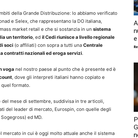
 ambiti della Grande Distribuzione: lo abbiamo verificato
nad e Selex, che rappresentano la DO italiana,
A
mass market retail e che si sostanzia in un
sistema
n
dia un territorio
, ed
il Cedi riunisce a livello regionale
e
i soci
(o affiliati) con sopra a tutti una
Centrale
Re
za contratti nazionali ed eroga servizi
.
in voga
nel nostro paese al punto che è presente ed è
count
, dove gli interpreti italiani hanno copiato e
l quel formato.
 del mese di settembre, suddivisa in tre articoli,
iati del leader di mercato, Eurospin, con quelle degli
po Sogegross) ed MD.
P
G
el mercato in cui è oggi molto attuale anche il sistema
n