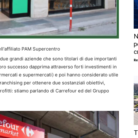
N
p
ll'affiliato PAM Supercentro
c
 due grandi aziende che sono titolari di due importanti
Re
oro successo dapprima attraverso forti investimenti in
permercati e supermercati) e poi hanno considerato utile
ranchising per ottenere due sostanziali obiettivi,
profitti: stiamo parlando di Carrefour ed del Gruppo
T