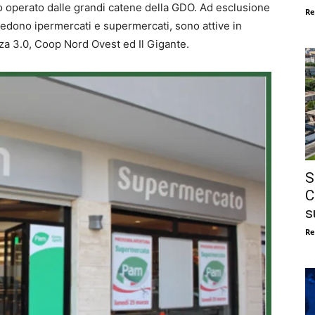
llo operato dalle grandi catene della GDO. Ad esclusione
Re
iedono ipermercati e supermercati, sono attive in
nza 3.0, Coop Nord Ovest ed Il Gigante.
S
C
s
Re