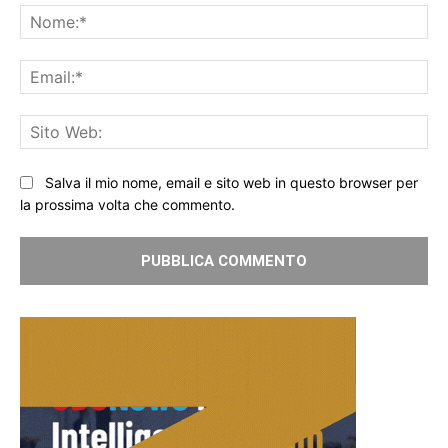
No
Ema
Sit
We
Salva il mio nome, email e sito web in questo browser per
la prossima volta che commento.