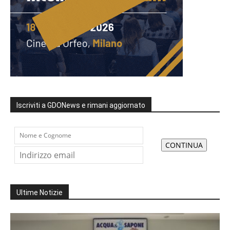
Iscriviti a GDONews e rimani aggiornato
Ultime Notizie