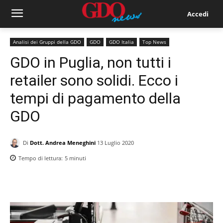
Accedi
Analisi dei Gruppi della GDO
GDO
GDO Italia
Top News
GDO in Puglia, non tutti i
retailer sono solidi. Ecco i
tempi di pagamento della
GDO
Di
Dott. Andrea Meneghini
13 Luglio 2020
Tempo di lettura:
5
minuti