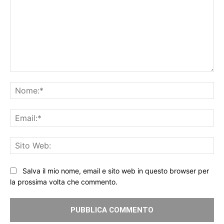
Commento:
No
Ema
Sit
We
Salva il mio nome, email e sito web in questo browser per
la prossima volta che commento.