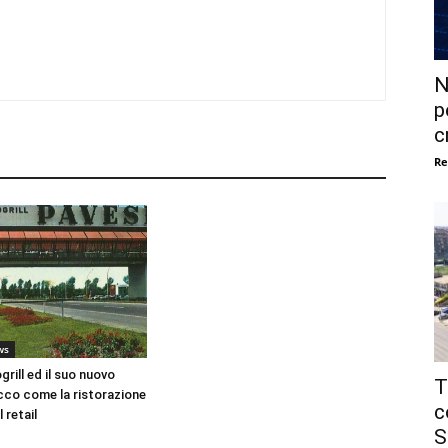
N
p
c
Re
ws
grill ed il suo nuovo
T
co come la ristorazione
c
 retail
S