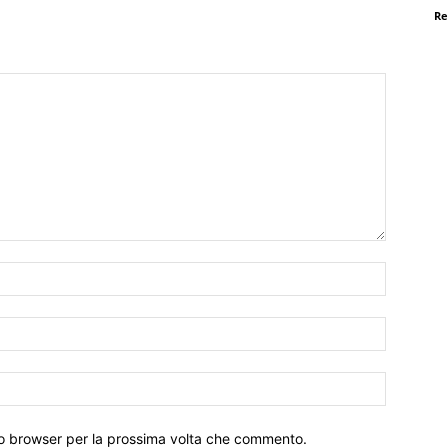
Re
Nome:*
Email:*
Sito
Web:
sto browser per la prossima volta che commento.