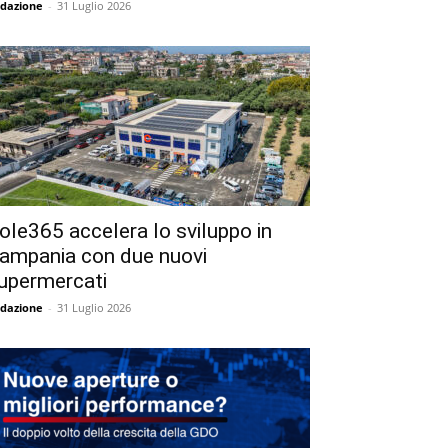
dazione
-
31 Luglio 2026
ole365 accelera lo sviluppo in
ampania con due nuovi
upermercati
dazione
-
31 Luglio 2026