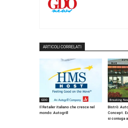
ARTICOLI CORRELATI
GDO
Breaking Ne
Il Retailer italiano che cresce nel
Bistrò: Auto
mondo: Autogrill
Concept. Ec
si coniuga al