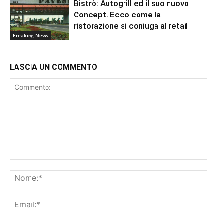
Bistrò: Autogrill ed il suo nuovo
Concept. Ecco come la
ristorazione si coniuga al retail
Breaking News
LASCIA UN COMMENTO
Commento:
No
Ema