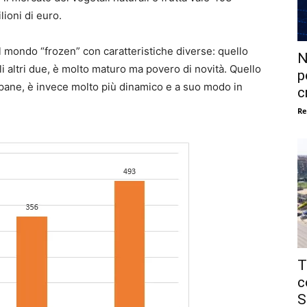
lioni di euro.
l mondo “frozen” con caratteristiche diverse: quello
N
gli altri due, è molto maturo ma povero di novità. Quello
p
el pane, è invece molto più dinamico e a suo modo in
c
Re
T
c
S