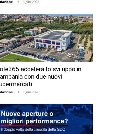
dazione
-
31 Luglio 2026
ole365 accelera lo sviluppo in
ampania con due nuovi
upermercati
dazione
-
31 Luglio 2026