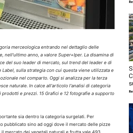
Re
oria merceologica entrando nel dettaglio delle
e, nell'ultimo anno, a valore Super+Iper. La disamina di
e del suo leader di mercato, sul trend del leader e di
S
te Label, sulla strategia con cui questa viene utilizzata e
C
ozionale nel comparto. Oggi si analizza per la terza
s
ce naturale. In calce all'articolo l'analisi di categoria
Re
 prodotti e prezzi. 15 Grafici e 12 fotografie a supporto
ortante sia dentro la categoria surgelati. Per
 pubblicato sino ad oggi dove il mercato delle pizze
 il mercato dei vegetali naturali e frutta vale 493