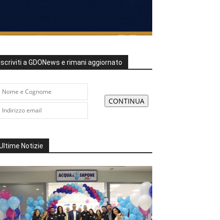
Iscriviti a GDONews e rimani aggiornato
Ultime Notizie