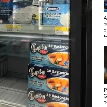
A
n
e
Re
P
G
n