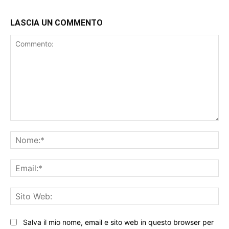
LASCIA UN COMMENTO
Commento:
No
Ema
Sit
We
Salva il mio nome, email e sito web in questo browser per