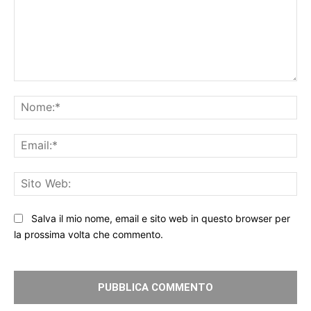
Commento:
No
Ema
Sit
We
Salva il mio nome, email e sito web in questo browser per
la prossima volta che commento.