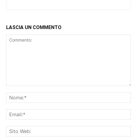
LASCIA UN COMMENTO
Commento:
No
Ema
Sit
We