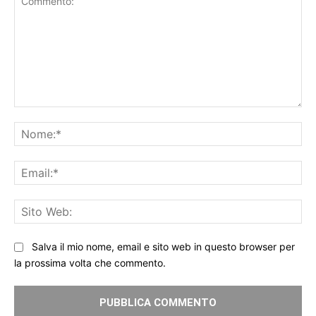
Commento:
No
Ema
Sit
We
Salva il mio nome, email e sito web in questo browser per
la prossima volta che commento.