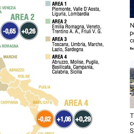
N
p
c
Re
T
c
S