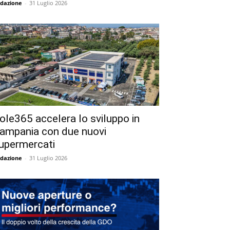
dazione
-
31 Luglio 2026
ole365 accelera lo sviluppo in
ampania con due nuovi
upermercati
dazione
-
31 Luglio 2026