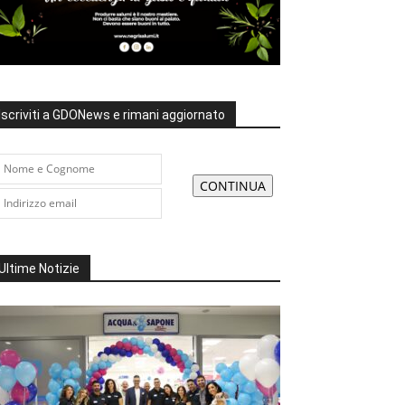
Iscriviti a GDONews e rimani aggiornato
Ultime Notizie