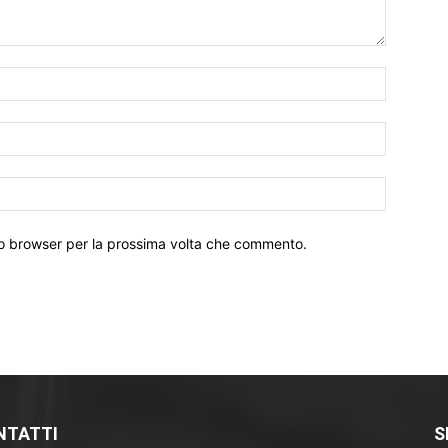
Nome:*
Email:*
Sito
Web:
sto browser per la prossima volta che commento.
NTATTI
S