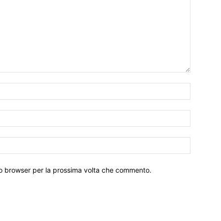
Nome:*
Email:*
Sito
Web:
sto browser per la prossima volta che commento.