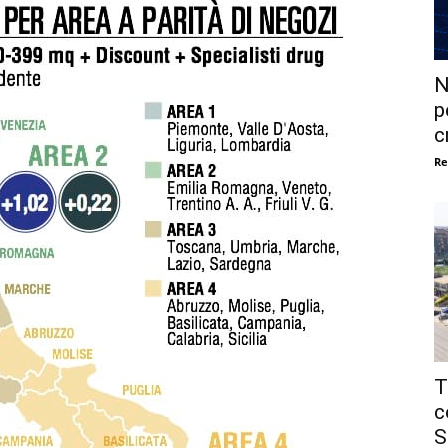
N
p
c
Re
T
c
S