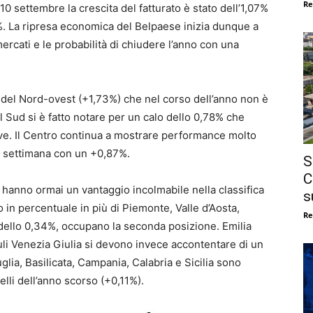
Re
10 settembre la crescita del fatturato è stato dell’1,07%
%. La ripresa economica del Belpaese inizia dunque a
mercati e le probabilità di chiudere l’anno con una
o del Nord-ovest (+1,73%) che nel corso dell’anno non è
l Sud si è fatto notare per un calo dello 0,78% che
ive. Il Centro continua a mostrare performance molto
la settimana con un +0,87%.
S
C
hanno ormai un vantaggio incolmabile nella classifica
s
 in percentuale in più di Piemonte, Valle d’Aosta,
Re
dello 0,34%, occupano la seconda posizione. Emilia
li Venezia Giulia si devono invece accontentare di un
lia, Basilicata, Campania, Calabria e Sicilia sono
elli dell’anno scorso (+0,11%).