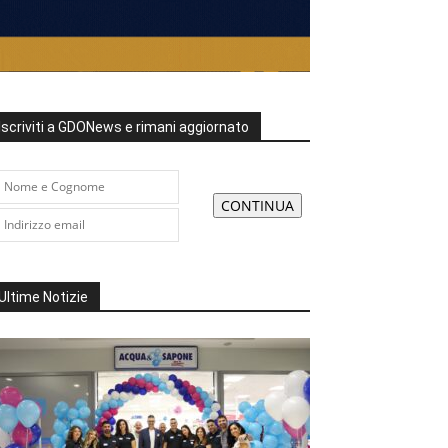
Iscriviti a GDONews e rimani aggiornato
Ultime Notizie