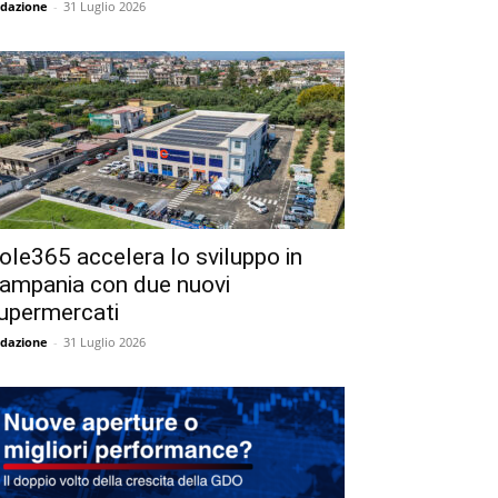
dazione
-
31 Luglio 2026
ole365 accelera lo sviluppo in
ampania con due nuovi
upermercati
dazione
-
31 Luglio 2026