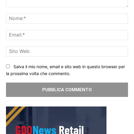
Commento:
No
Ema
Sit
We
Salva il mio nome, email e sito web in questo browser per
la prossima volta che commento.