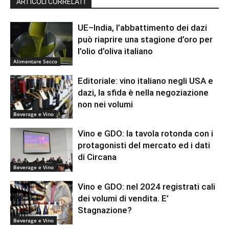
ARTICOLI CORRELATI
UE–India, l’abbattimento dei dazi
può riaprire una stagione d’oro per
l’olio d’oliva italiano
Alimentare Secco
Editoriale: vino italiano negli USA e
dazi, la sfida è nella negoziazione
non nei volumi
Beverage e Vino
Vino e GDO: la tavola rotonda con i
protagonisti del mercato ed i dati
di Circana
Beverage e Vino
Vino e GDO: nel 2024 registrati cali
dei volumi di vendita. E’
Stagnazione?
Beverage e Vino