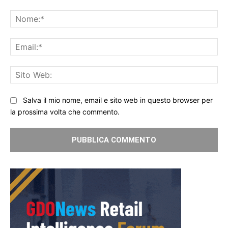
Commento:
No
Ema
Sit
We
Salva il mio nome, email e sito web in questo browser per
la prossima volta che commento.