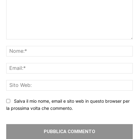
Commento:
No
Ema
Sit
We
Salva il mio nome, email e sito web in questo browser per
la prossima volta che commento.