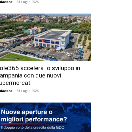
dazione
-
31 Luglio 2026
ole365 accelera lo sviluppo in
ampania con due nuovi
upermercati
dazione
-
31 Luglio 2026