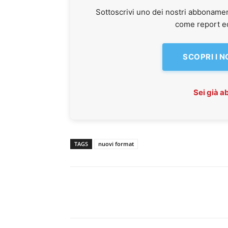
Sottoscrivi uno dei nostri abbonamen
come report ed 
SCOPRI I 
Sei già 
TAGS
nuovi format