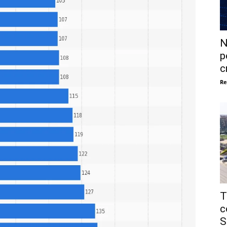
N
p
c
Re
T
c
S