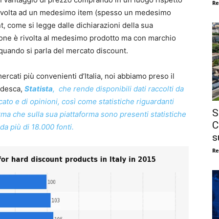
Re
è rivolta ad un medesimo item (spesso un medesimo
t, come si legge dalle dichiarazioni della sua
one è rivolta al medesimo prodotto ma con marchio
quando si parla del mercato discount.
cati più convenienti d’Italia, noi abbiamo preso il
tedesca,
Statista
, che rende disponibili dati raccolti da
cato e di opinioni, così come statistiche riguardanti
S
rma che sulla sua piattaforma sono presenti statistiche
C
da più di 18.000 fonti.
s
Re