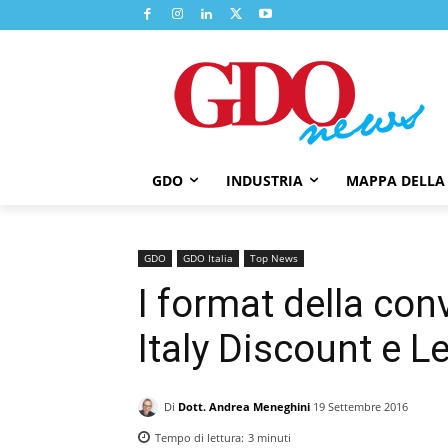
GDO
INDUSTRIA
MAPPA DELLA
GDO
GDO Italia
Top News
I format della conv
Italy Discount e L
Di
Dott. Andrea Meneghini
19 Settembre 2016
Tempo di lettura:
3
minuti