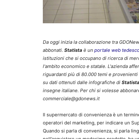
Da oggi inizia la collaborazione tra GDONews
abbonati.
Statista
è un
portale web
tedesc
istituzioni che si occupano di ricerca di mer
l'ambito economico e statale. L'azienda affe
riguardanti più di 80.000 temi e provenienti d
su dati ottenuti dalle infografiche di
Statist
insegne italiane. Per chi si volesse abbonare
commerciale@gdonews.it
Il supermercato di convenienza è un termine
operatori del marketing, per indicare un Su
Quando si parla di convenienza, si parla l
nell’acquistare un medesimo prodotto, ha u