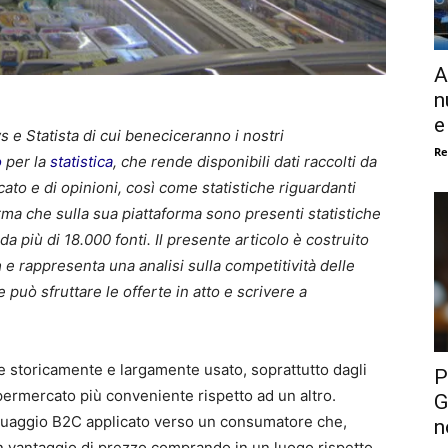
A
n
e
 e Statista di cui beneciceranno i nostri
Re
o
per la
statistica
, che rende disponibili dati raccolti da
cato e di opinioni, così come statistiche riguardanti
rma che sulla sua piattaforma sono presenti statistiche
a più di 18.000 fonti. Il presente articolo è costruito
a
e rappresenta una analisi sulla competitività delle
 può sfruttare le offerte in atto e scrivere a
 storicamente e largamente usato, soprattutto dagli
P
permercato più conveniente rispetto ad un altro.
G
inguaggio B2C applicato verso un consumatore che,
n
n vantaggio di prezzo comprando in un luogo rispetto