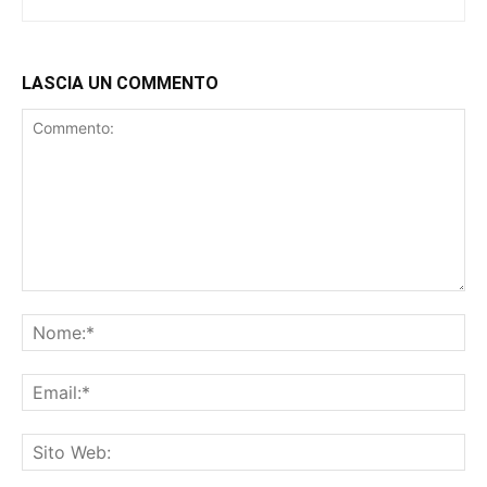
LASCIA UN COMMENTO
Commento:
No
Ema
Sit
We