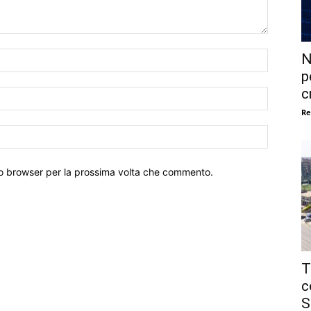
Nome:*
N
p
c
Email:*
Re
Sito
Web:
sto browser per la prossima volta che commento.
T
c
S