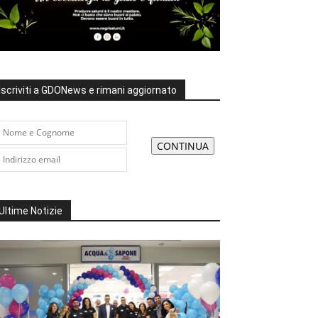
Iscriviti a GDONews e rimani aggiornato
Ultime Notizie