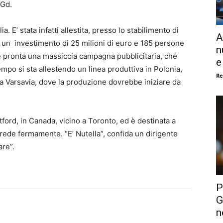
 Gd.
a. E’ stata infatti allestita, presso lo stabilimento di
A
on un investimento di 25 milioni di euro e 185 persone
n
è pronta una massiccia campagna pubblicitaria, che
e
empo si sta allestendo un linea produttiva in Polonia,
Re
 a Varsavia, dove la produzione dovrebbe iniziare da
ntford, in Canada, vicino a Toronto, ed è destinata a
crede fermamente. “E’ Nutella”, confida un dirigente
are”.
P
G
n