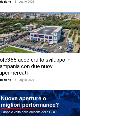
dazione
-
31 Luglio 2026
ole365 accelera lo sviluppo in
ampania con due nuovi
upermercati
dazione
-
31 Luglio 2026