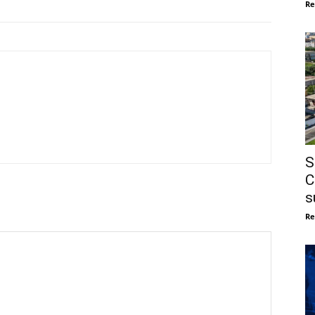
Re
S
C
s
Re