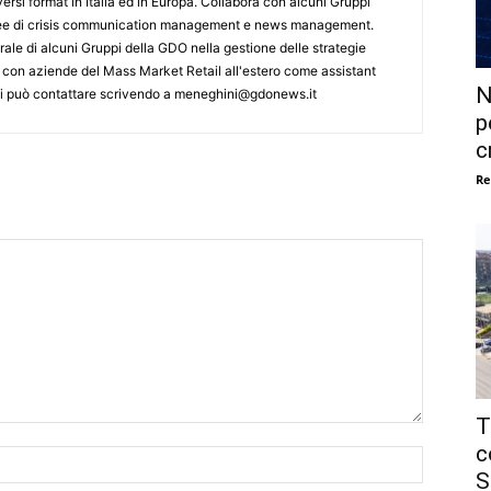
ersi format in Italia ed in Europa. Collabora con alcuni Gruppi
aree di crisis communication management e news management.
ale di alcuni Gruppi della GDO nella gestione delle strategie
 con aziende del Mass Market Retail all'estero come assistant
N
 Si può contattare scrivendo a meneghini@gdonews.it
p
c
Re
T
c
Nome:*
S