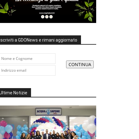
Iscriviti a GDONews e rimani aggiornato
Ultime Notizie