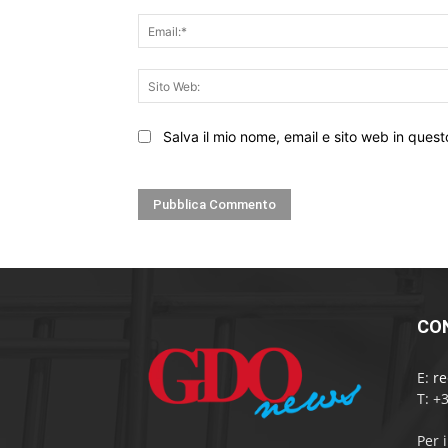
Salva il mio nome, email e sito web in que
CO
E:
r
T: +
Per 