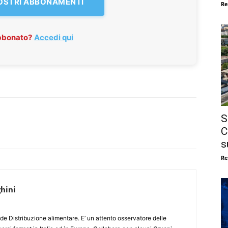
NOSTRI ABBONAMENTI
Re
abbonato?
Accedi qui
S
C
s
Re
hini
de Distribuzione alimentare. E’ un attento osservatore delle