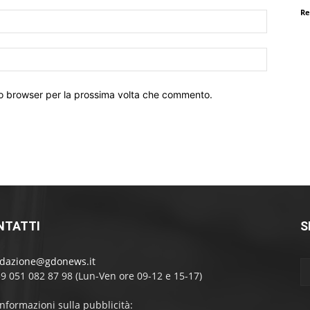
Re
Email:*
Sito
Web:
sto browser per la prossima volta che commento.
NTATTI
S
edazione@gdonews.it
39 051 082 87 98 (Lun-Ven ore 09-12 e 15-17)
informazioni sulla pubblicità: