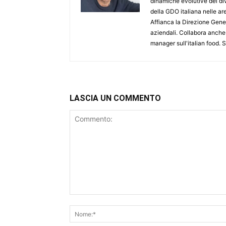
dinamiche evolutive dei div
della GDO italiana nelle 
Affianca la Direzione Gener
aziendali. Collabora anche
manager sull'italian food.
LASCIA UN COMMENTO
Commento: