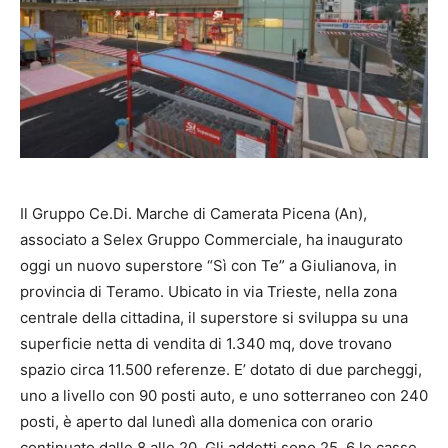
Il Gruppo Ce.Di. Marche di Camerata Picena (An),
associato a Selex Gruppo Commerciale, ha inaugurato
oggi un nuovo superstore “Sì con Te” a Giulianova, in
provincia di Teramo. Ubicato in via Trieste, nella zona
centrale della cittadina, il superstore si sviluppa su una
superficie netta di vendita di 1.340 mq, dove trovano
spazio circa 11.500 referenze. E’ dotato di due parcheggi,
uno a livello con 90 posti auto, e uno sotterraneo con 240
posti, è aperto dal lunedì alla domenica con orario
continuato dalle 8 alle 20. Gli addetti sono 25, 6 le casse.