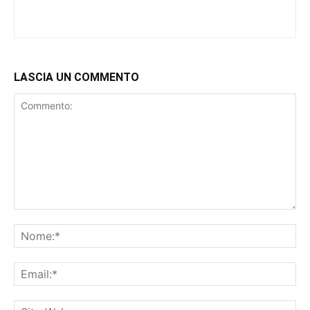
LASCIA UN COMMENTO
Commento:
No
Ema
Sit