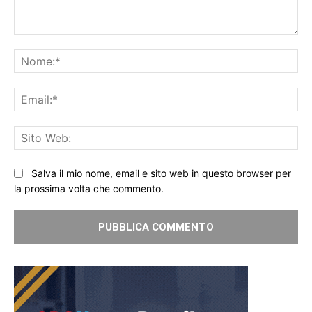
Commento:
No
Ema
Sit
We
Salva il mio nome, email e sito web in questo browser per
la prossima volta che commento.