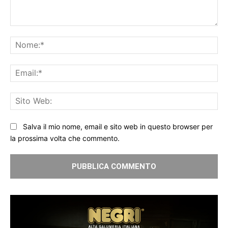
Commento:
No
Ema
Sit
We
Salva il mio nome, email e sito web in questo browser per
la prossima volta che commento.