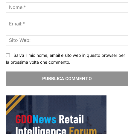
No
Ema
Sit
We
Salva il mio nome, email e sito web in questo browser per
la prossima volta che commento.