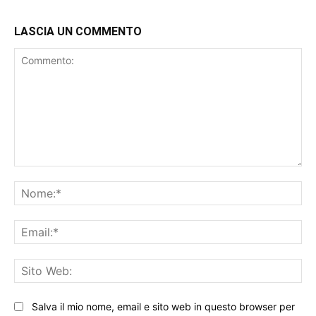
LASCIA UN COMMENTO
Commento:
No
Ema
Sit
We
Salva il mio nome, email e sito web in questo browser per