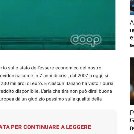
A
n
e
Re
to sullo stato dell’essere economico del nostro
evidenzia come in 7 anni di crisi, dal 2007 a oggi, si
 230 miliardi di euro. E ciascun italiano ha visto ridursi
reddito disponibile. L’aria che tira non può dirsi buona
europea dà un giudizio pessimo sulla qualità della
P
G
VATA PER CONTINUARE A LEGGERE
n