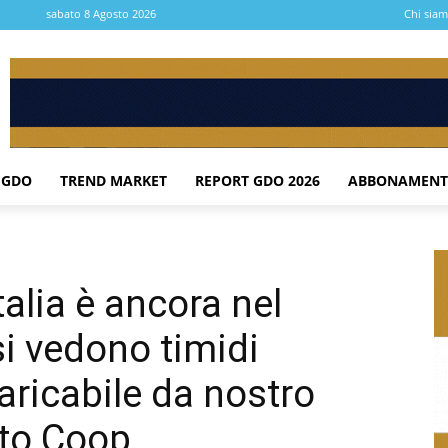
sabato 8 Agosto 2026
Chi sia
 GDO
TREND MARKET
REPORT GDO 2026
ABBONAMENT
talia è ancora nel
si vedono timidi
caricabile da nostro
orto Coop