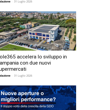
dazione
-
31 Luglio 2026
ole365 accelera lo sviluppo in
ampania con due nuovi
upermercati
dazione
-
31 Luglio 2026