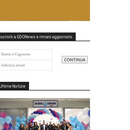
Iscriviti a GDONews e rimani aggiornato
Ultime Notizie