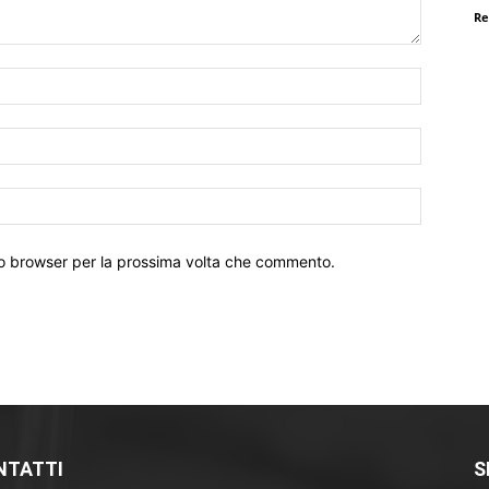
Re
Nome:*
Email:*
Sito
Web:
sto browser per la prossima volta che commento.
NTATTI
S