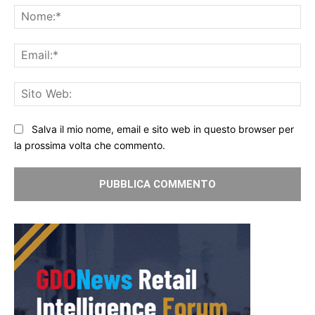
No
Ema
Sit
We
Salva il mio nome, email e sito web in questo browser per
la prossima volta che commento.