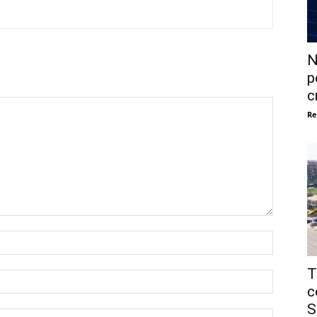
N
p
c
Re
Nome:*
T
Email:*
c
S
Sito