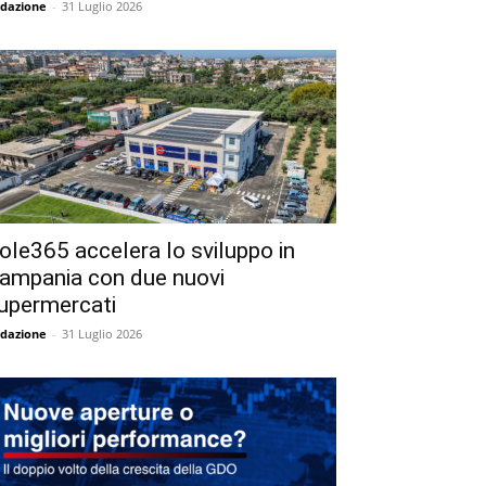
dazione
-
31 Luglio 2026
ole365 accelera lo sviluppo in
ampania con due nuovi
upermercati
dazione
-
31 Luglio 2026