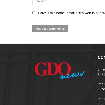
Salva il mio nome, email e sito web in que
CO
E:
r
T: +
Per 
E:
c
Per 
E:
a