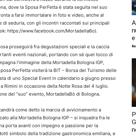
a, dove la Sposa PerFetta è stata seguita nel suo
ronta a farsi immortalare in foto e video, anche al
A
di sedurla, con gli incontri raccontati sui principali
n
ebook: https://www.facebook.com/MortadellaBo).
e
Re
osa proseguirà fra degustazioni speciali e la caccia
rtanti eventi nazionali, portando con sé quel tocco di
mpagna l’immagine della Mortadella Bologna IGP,
a Sposa PerFetta visiterà la BIT – Borsa del Turismo delle
nista di uno Special Event in calendario a giugno presso
a Rimini in occasione della Notte Rosa del 4 luglio.
ione del “suo” evento, MortadellaBò di Bologna.
scandirà come detto la marcia di avvicinamento a
P
ato alla Mortadella Bologna IGP – si inquadra fra le
G
gna porta avanti con impegno e passione per la
n
tti simbolo della tradizione gastronomica emiliana, e