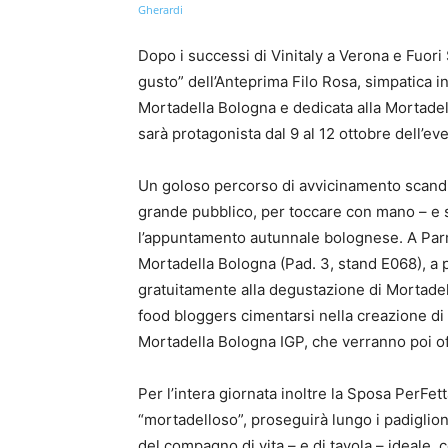
Dopo i successi di Vinitaly a Verona e Fuori 
gusto” dell’Anteprima Filo Rosa, simpatica in
Mortadella Bologna e dedicata alla Mortade
sarà protagonista dal 9 al 12 ottobre dell’e
Un goloso percorso di avvicinamento scandit
grande pubblico, per toccare con mano – e so
l’appuntamento autunnale bolognese. A Parm
Mortadella Bologna (Pad. 3, stand E068), a p
gratuitamente alla degustazione di Mortade
food bloggers cimentarsi nella creazione di 
Mortadella Bologna IGP, che verranno poi off
Per l’intera giornata inoltre la Sposa PerFet
“mortadelloso”, proseguirà lungo i padiglioni
del compagno di vita – e di tavola – ideale,