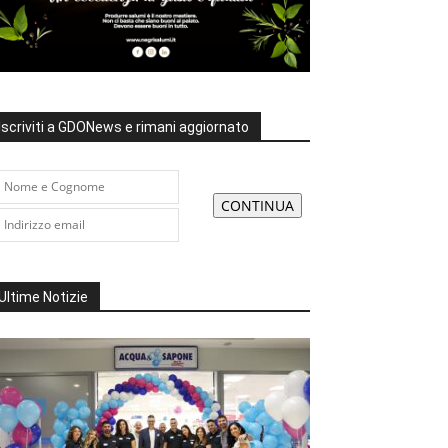
Iscriviti a GDONews e rimani aggiornato
Ultime Notizie