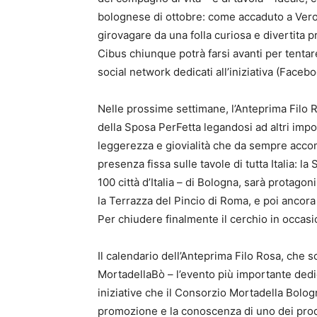
bolognese di ottobre: come accaduto a Veron
girovagare da una folla curiosa e divertita p
Cibus chiunque potrà farsi avanti per tentare 
social network dedicati all’iniziativa (Fac
Nelle prossime settimane, l’Anteprima Filo R
della Sposa PerFetta legandosi ad altri impo
leggerezza e giovialità che da sempre acco
presenza fissa sulle tavole di tutta Italia: l
100 città d’Italia – di Bologna, sarà protago
la Terrazza del Pincio di Roma, e poi ancora 
Per chiudere finalmente il cerchio in occas
Il calendario dell’Anteprima Filo Rosa, che 
MortadellaBò – l’evento più importante dedic
iniziative che il Consorzio Mortadella Bolo
promozione e la conoscenza di uno dei prodo