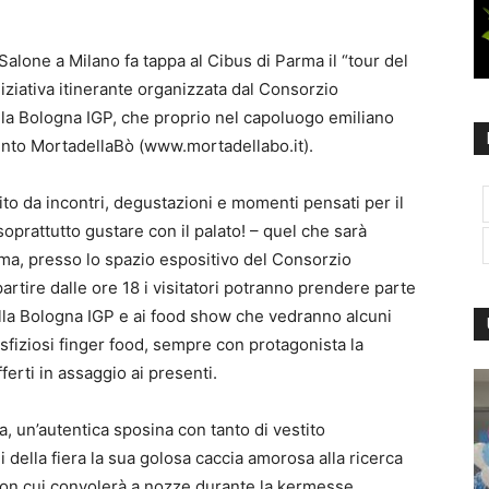
Salone a Milano fa tappa al Cibus di Parma il “tour del
iziativa itinerante organizzata dal Consorzio
lla Bologna IGP, che proprio nel capoluogo emiliano
vento MortadellaBò (www.mortadellabo.it).
o da incontri, degustazioni e momenti pensati per il
prattutto gustare con il palato! – quel che sarà
a, presso lo spazio espositivo del Consorzio
artire dalle ore 18 i visitatori potranno prendere parte
lla Bologna IGP e ai food show che vedranno alcuni
sfiziosi finger food, sempre con protagonista la
erti in assaggio ai presenti.
ta, un’autentica sposina con tanto di vestito
 della fiera la sua golosa caccia amorosa alla ricerca
 con cui convolerà a nozze durante la kermesse