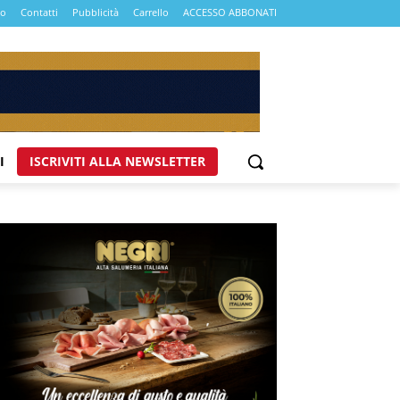
mo
Contatti
Pubblicità
Carrello
ACCESSO ABBONATI
I
ISCRIVITI ALLA NEWSLETTER