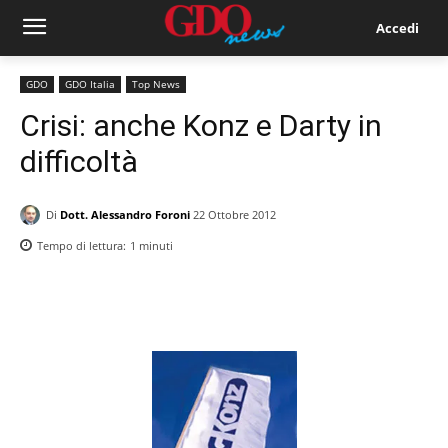
Accedi
GDO
GDO Italia
Top News
Crisi: anche Konz e Darty in
difficoltà
Di
Dott. Alessandro Foroni
22 Ottobre 2012
Tempo di lettura:
1
minuti