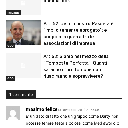
cambia look
Industria
Art. 62: per il ministro Passera è
“implicitamente abrogato”: e
scoppia la guerra tra le
associazioni di imprese
GDO
Art.62: Siamo nel mezzo della
“Tempesta Perfetta”. Quanti
saranno i fornitori che non
riusciranno a sopravvivere?
GDO
1 commento
masimo felice
10 Novembre 2012 At 23:06
E’ un dato di fatto che un gruppo come Darty non
potesse tenere testa a colossi come Mediaworld o