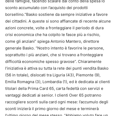
delle famiglie, facendo scalare dal conto della spesa lo
sconto accumulato con l’acquisto dei prodotti
borsellino.“Basko sostiene da sempre iniziative a favore
dei cittadini. A queste si sono affiancate di recente alcune
azioni concrete, volte a fronteggiare il periodo di dura
crisi economica che ha colpito le fasce più a rischio,
come gli anziani” spiega Antonio Mantero, direttore
generale Basko. “Nostro intento è favorire le persone,
soprattutto i più anziani, che si trovano a fronteggiare
difficoltà economiche spesso gravose”. Chiaramente
l’iniziativa è attiva su tutta la rete dei punti vendita Basko
(56 in totale), dislocati tra Liguria (43), Piemonte (9),
Emilia Romagna (3), Lombardia (1), ed è dedicata ai clienti
titolari della Prima Card 65, carta fedeltà con servizi e
vantaggi dedicati ai senior. I clienti Over 65 potranno
raccogliere sconti sulla card ogni mese: l’accumulo degli
sconti inizierà il primo giorno del mese e terminerà
l’ultimo giorno del mese stesso. “Abbiamo voluto fare un