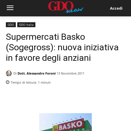
Accedi
GDO
GDO Italia
Supermercati Basko
(Sogegross): nuova iniziativa
in favore degli anziani
Di
Dott. Alessandro Foroni
13 Novembre 2011
Tempo di lettura:
1
minuti