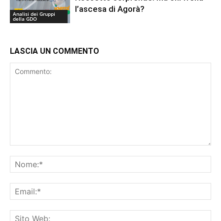
l’ascesa di Agorà?
Analisi dei Gruppi
della GDO
LASCIA UN COMMENTO
Commento:
No
Ema
Sit