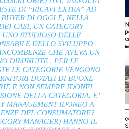
ISSIMI OBIETTIVI, TALVOLTA
ESTE DI “RICAVI EXTRA” AD
 BUYER DI OGGI È, NELLA
N
DEI CASI, UN CATEGORY
p
A UNO STUDIOSO DELLE
c
ONSABILE DELLO SVILUPPO
Re
E INCOMBENZE CHE AVEVA UN
O DIMINUITE . PER LE
STE LE CATEGORIE VENGONO
RNITORI DOTATI DI BUONE
RIE E NON SEMPRE IDONEI
SIONE DELLA CATEGORIA. E’
RY MANAGEMENT IDONEO A
T
IGENZE DEL CONSUMATORE?
c
TEGORY MANAGER) HANNO IL
S