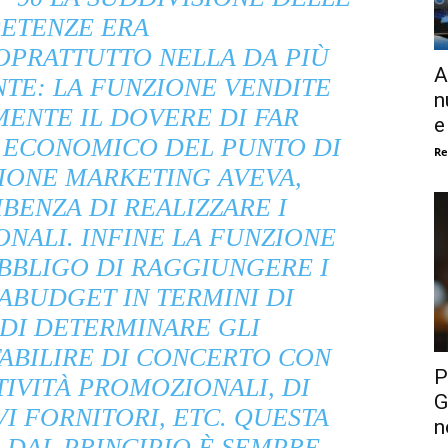
ETENZE ERA
OPRATTUTTO NELLA DA PIÙ
A
NTE: LA FUNZIONE VENDITE
n
MENTE IL DOVERE DI FAR
e
 ECONOMICO DEL PUNTO DI
Re
ZIONE MARKETING AVEVA,
BENZA DI REALIZZARE I
NALI. INFINE LA FUNZIONE
OBBLIGO DI RAGGIUNGERE I
ABUDGET IN TERMINI DI
 DI DETERMINARE
GLI
TABILIRE DI CONCERTO CON
P
TIVITÀ PROMOZIONALI, DI
G
I FORNITORI, ETC. QUESTA
n
 DAL PRINCIPIO È SEMPRE