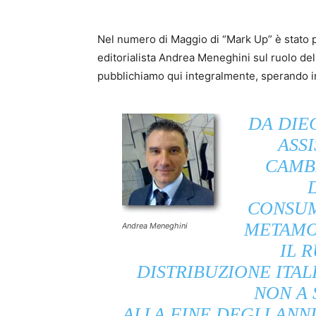
Nel numero di Maggio di “Mark Up” è stato p
editorialista Andrea Meneghini sul ruolo de
pubblichiamo qui integralmente, sperando in
DA DIEC
ASS
CAMB
CONSUM
METAMO
Andrea Meneghini
IL 
DISTRIBUZIONE ITA
NON A 
ALLA FINE DEGLI ANNI