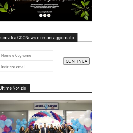
Iscriviti a GDONews e rimani aggiornato
Ultime Notizie