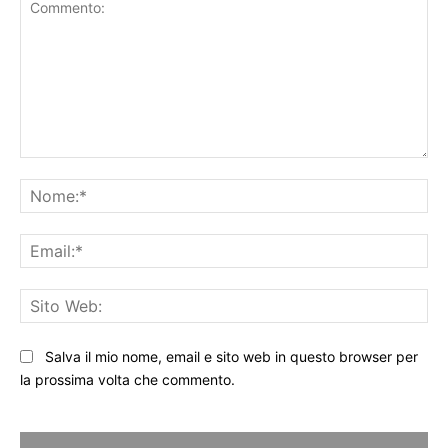
Commento:
No
Ema
Sit
We
Salva il mio nome, email e sito web in questo browser per
la prossima volta che commento.