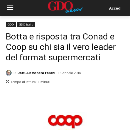
Accedi
GDO
GDO Italia
Botta e risposta tra Conad e
Coop su chi sia il vero leader
del format supermercati
Di
Dott. Alessandro Foroni
11 Gennaio 2010
Tempo di lettura:
1
minuti