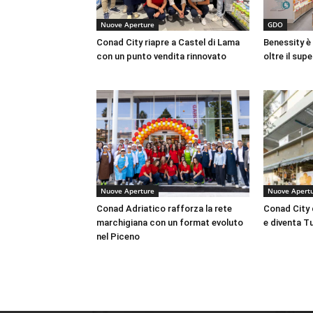
Nuove Aperture
GDO
Conad City riapre a Castel di Lama
Benessity è
con un punto vendita rinnovato
oltre il su
Nuove Aperture
Nuove Apert
Conad Adriatico rafforza la rete
Conad City 
marchigiana con un format evoluto
e diventa T
nel Piceno