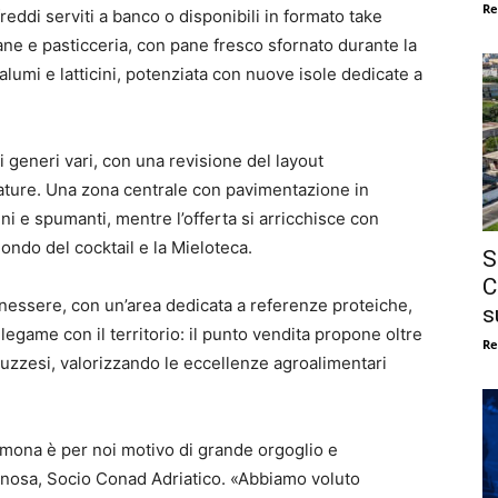
Re
freddi serviti a banco o disponibili in formato take
ane e pasticceria, con pane fresco sfornato durante la
 salumi e latticini, potenziata con nuove isole dedicate a
i generi vari, con una revisione del layout
lature. Una zona centrale con pavimentazione in
ini e spumanti, mentre l’offerta si arricchisce con
ondo del cocktail e la Mieloteca.
S
C
enessere, con un’area dedicata a referenze proteiche,
s
 legame con il territorio: il punto vendita propone oltre
Re
uzzesi, valorizzando le eccellenze agroalimentari
lmona è per noi motivo di grande orgoglio e
inosa, Socio Conad Adriatico. «Abbiamo voluto