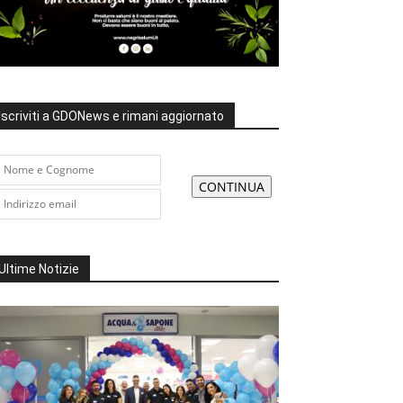
Iscriviti a GDONews e rimani aggiornato
Ultime Notizie