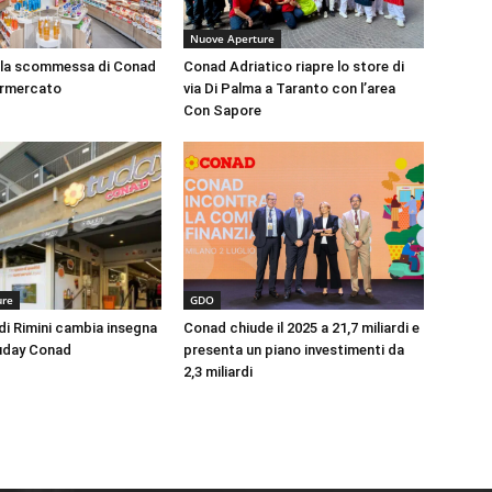
Nuove Aperture
 la scommessa di Conad
Conad Adriatico riapre lo store di
permercato
via Di Palma a Taranto con l’area
Con Sapore
ure
GDO
di Rimini cambia insegna
Conad chiude il 2025 a 21,7 miliardi e
uday Conad
presenta un piano investimenti da
2,3 miliardi