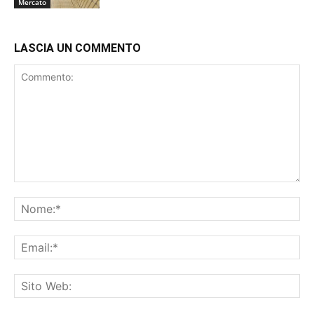
Mercato
LASCIA UN COMMENTO
Commento:
No
Ema
Sit
We