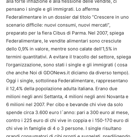
alla forte inflazione e alla flessione delle vendite, ci
pensano i single e gli immigrati. Lo afferma
Federalimentare in un dossier dal titolo “Crescere in uno
scenario difficile: nuovi consumi, nuovi mercati”,
preparato per la fiera Cibus di Parma. Nel 2007, spiega
Federalimentare, le vendite alimentari sono cresciute
dello 0,9% in valore, mentre sono calate dell’1,5% in
termini quantitativi. A evitare il tracollo del settore, spiega
l’organizzazione, sono stati i single e gli immigrati ( cosa
che anche Noi di GDONews.it diciamo da diverso tempo).
Oggi i single, sottolinea Federalimentare, rappresentano
il 12,4% della popolazione adulta italiana. Erano due
milioni negli anni Settanta, 4 milioni negli anni Novanta e
6 milioni nel 2007. Per cibo e bevande chi vive da solo
spende circa 3.600 euro l`anno: pari a 300 euro al mese,
contro i 225 euro di chi vive in coppia e i 150-170 euro di
chi vive in famiglie di 4 o 3 persone. I single risultano
grandi consumatori di cibi pronti e surgelati, prediligendo