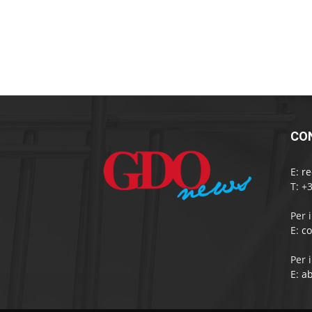
CO
E:
r
T: +
Per 
E:
c
Per 
E:
a