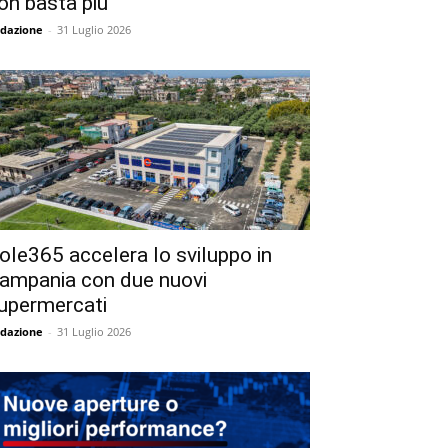
on basta più
dazione
-
31 Luglio 2026
ole365 accelera lo sviluppo in
ampania con due nuovi
upermercati
dazione
-
31 Luglio 2026