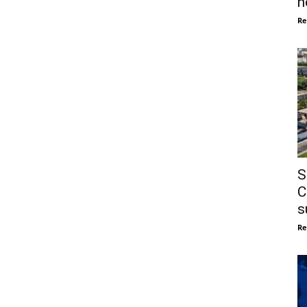
n
Re
S
C
s
Re