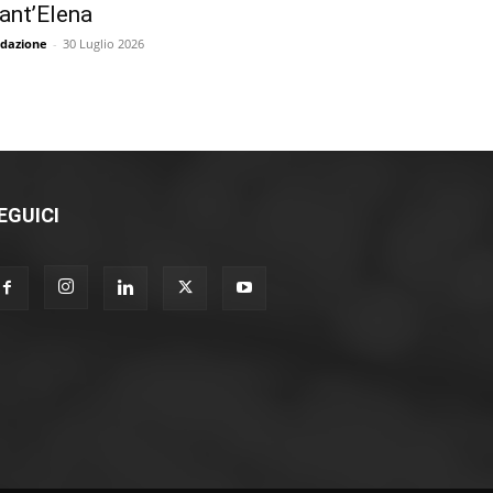
ant’Elena
dazione
-
30 Luglio 2026
EGUICI