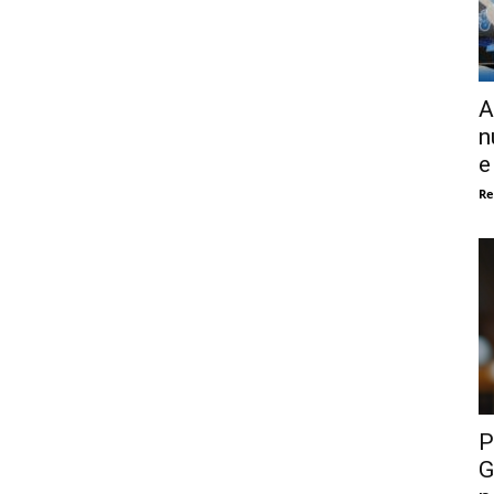
A
n
e
Re
P
G