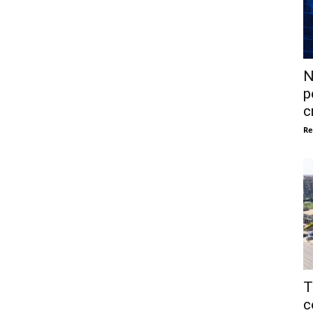
N
p
c
Re
T
c