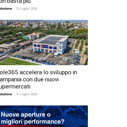
on basta più
dazione
-
31 Luglio 2026
ole365 accelera lo sviluppo in
ampania con due nuovi
upermercati
dazione
-
31 Luglio 2026