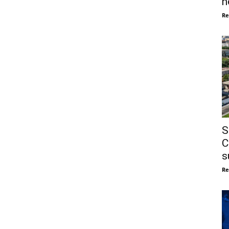
n
Re
S
C
s
Re