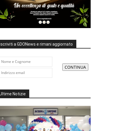
Iscriviti a GDONews e rimani aggiornato
Ultime Notizie