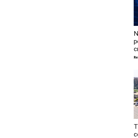
N
p
c
Re
T
c