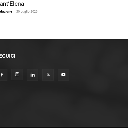
ant’Elena
dazione
-
30 Luglio 2026
EGUICI