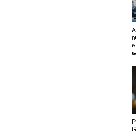
A
n
e
Re
P
G