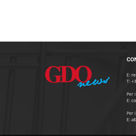
CO
E:
r
T: +
Per 
E:
c
Per 
E:
a