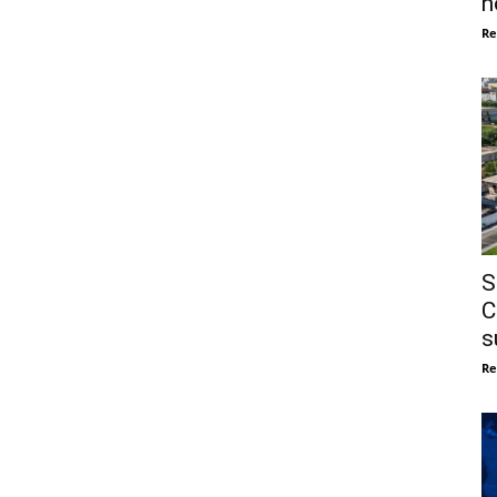
n
Re
S
C
s
Re