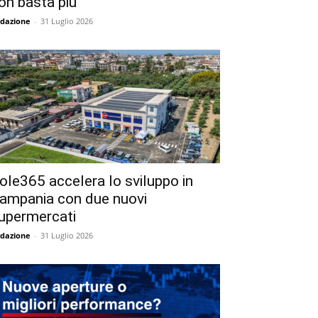
on basta più
dazione
-
31 Luglio 2026
ole365 accelera lo sviluppo in
ampania con due nuovi
upermercati
dazione
-
31 Luglio 2026