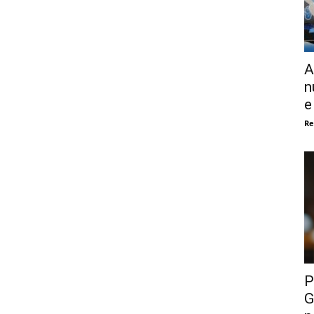
A
n
e
Re
P
G