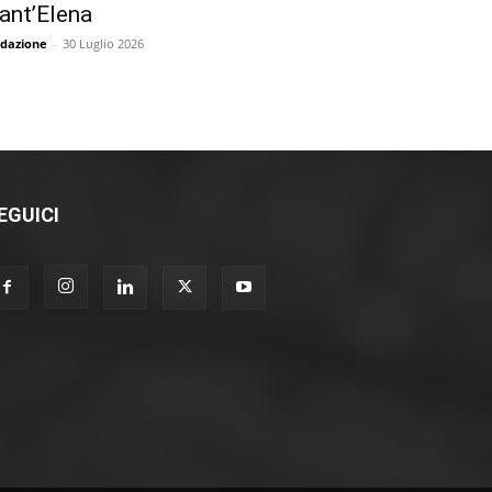
ant’Elena
dazione
-
30 Luglio 2026
EGUICI