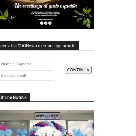
Iscriviti a GDONews e rimani aggiornato
Ultime Notizie