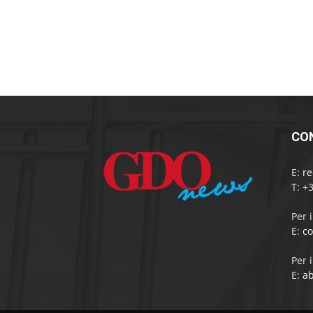
CO
E:
r
T: +
Per 
E:
c
Per 
E:
a