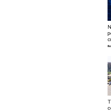
N
p
c
Re
T
c