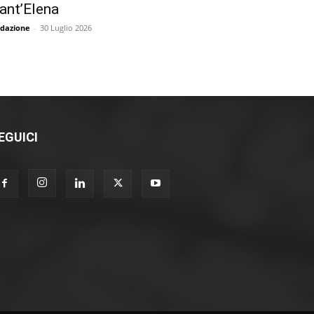
ant’Elena
dazione
-
30 Luglio 2026
EGUICI