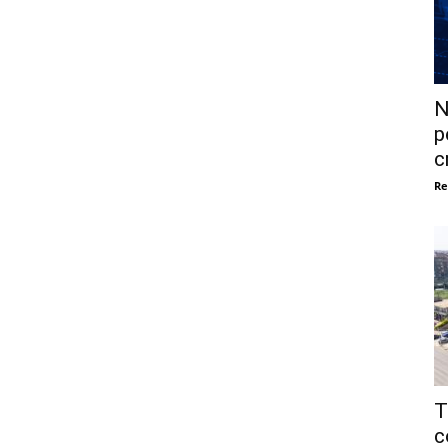
N
p
c
Re
T
c