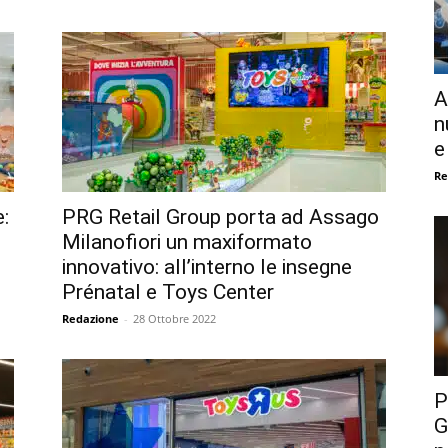
A
n
e
Re
:
PRG Retail Group porta ad Assago
Milanofiori un maxiformato
innovativo: all’interno le insegne
Prénatal e Toys Center
Redazione
-
28 Ottobre 2022
P
G