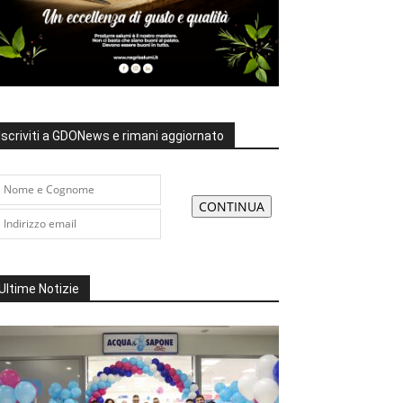
Iscriviti a GDONews e rimani aggiornato
Ultime Notizie