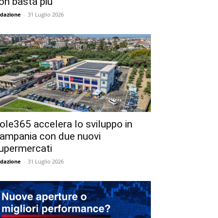
on basta più
dazione
-
31 Luglio 2026
ole365 accelera lo sviluppo in
ampania con due nuovi
upermercati
dazione
-
31 Luglio 2026