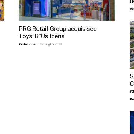
n
Re
PRG Retail Group acquisisce
Toys”R”Us Iberia
Redazione
-
22 Luglio 2022
S
C
s
Re