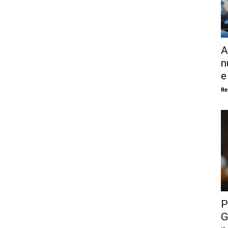
A
n
e
Re
P
G