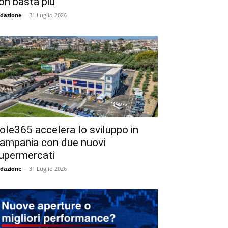
on basta più
dazione
-
31 Luglio 2026
ole365 accelera lo sviluppo in
ampania con due nuovi
upermercati
dazione
-
31 Luglio 2026