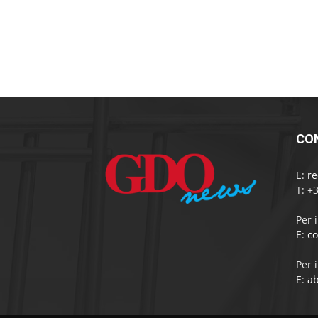
CO
E:
r
T: +
Per 
E:
c
Per 
E:
a