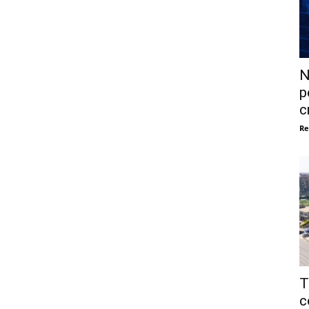
N
p
c
Re
T
c