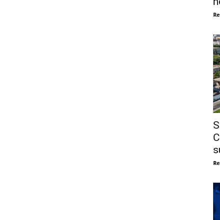
n
Re
S
C
s
Re