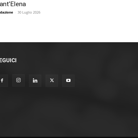
ant’Elena
dazione
-
30 Luglio 2026
EGUICI