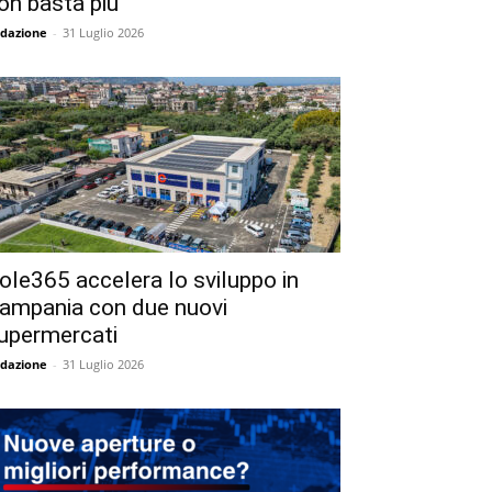
on basta più
dazione
-
31 Luglio 2026
ole365 accelera lo sviluppo in
ampania con due nuovi
upermercati
dazione
-
31 Luglio 2026