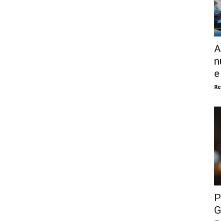
A
n
e
Re
P
G