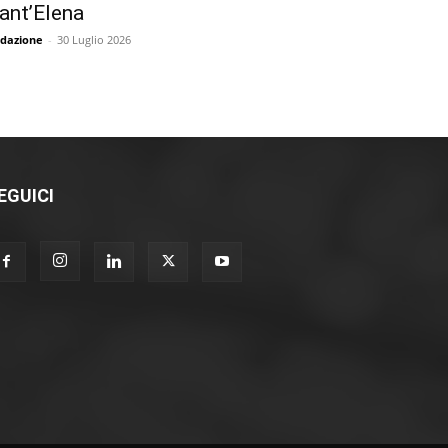
ant’Elena
dazione
-
30 Luglio 2026
EGUICI