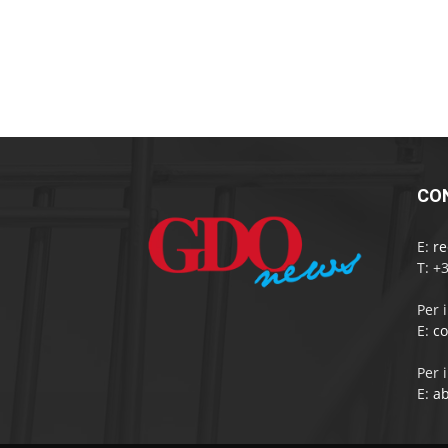
CO
E:
r
T: +
Per 
E:
c
Per 
E:
a