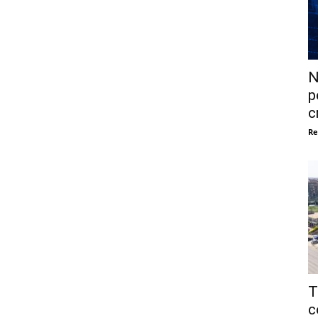
N
p
c
Re
T
c