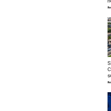
n
Re
S
C
s
Re