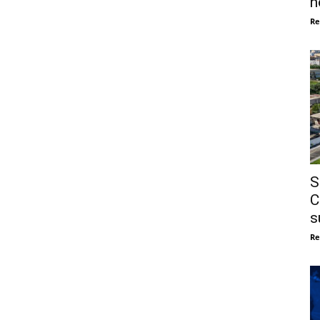
n
Re
S
C
s
Re