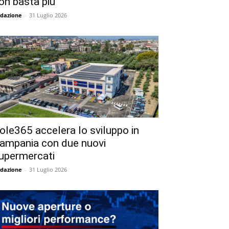
on basta più
dazione
-
31 Luglio 2026
ole365 accelera lo sviluppo in
ampania con due nuovi
upermercati
dazione
-
31 Luglio 2026