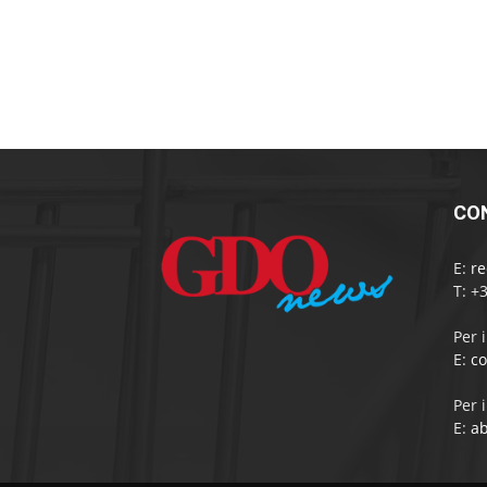
CO
E:
r
T: +
Per 
E:
c
Per 
E:
a