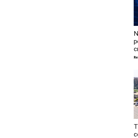
N
p
c
Re
T
c