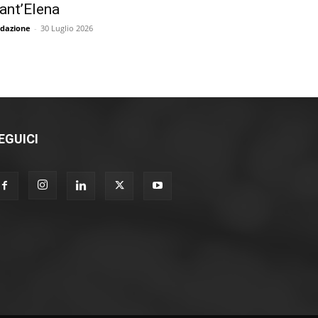
ant’Elena
dazione
-
30 Luglio 2026
EGUICI