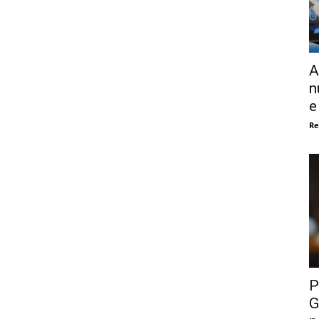
A
n
e
Re
P
G