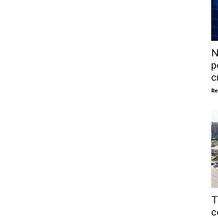
N
p
c
Re
T
c