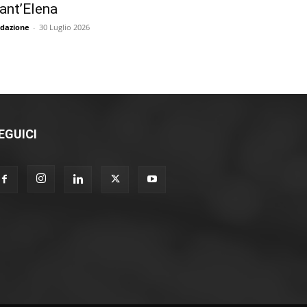
ant’Elena
dazione
-
30 Luglio 2026
EGUICI