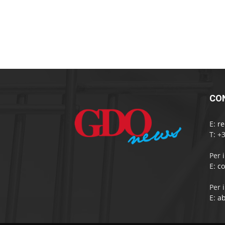
CO
E:
r
T: +
Per 
E:
c
Per 
E:
a