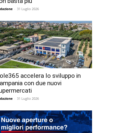
on basta più
dazione
-
31 Luglio 2026
ole365 accelera lo sviluppo in
ampania con due nuovi
upermercati
dazione
-
31 Luglio 2026