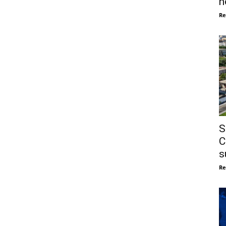
n
Re
S
C
s
Re