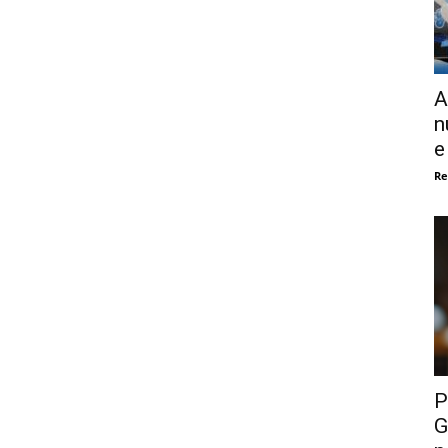
A
n
e
Re
P
G