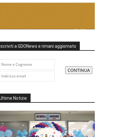
Iscriviti a GDONews e rimani aggiornato
Ultime Notizie