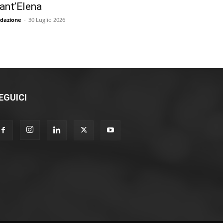
ant’Elena
dazione
-
30 Luglio 2026
EGUICI