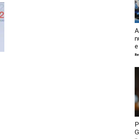
A
n
e
Re
P
G