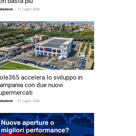
on basta più
dazione
-
31 Luglio 2026
ole365 accelera lo sviluppo in
ampania con due nuovi
upermercati
dazione
-
31 Luglio 2026