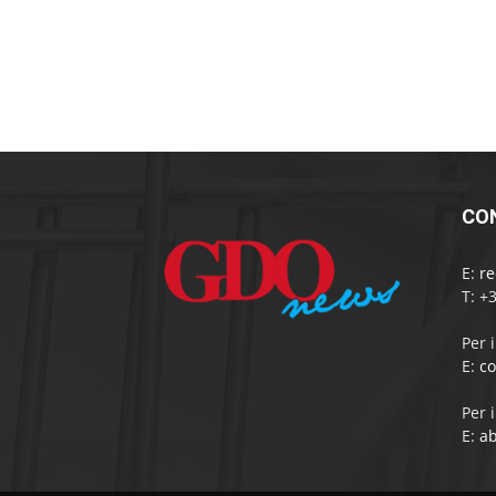
CO
E:
r
T: +
Per 
E:
c
Per 
E:
a