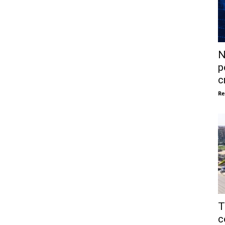
N
p
c
Re
T
c