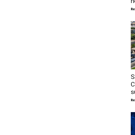
n
Re
S
C
s
Re