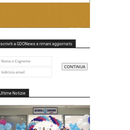
Iscriviti a GDONews e rimani aggiornato
Ultime Notizie