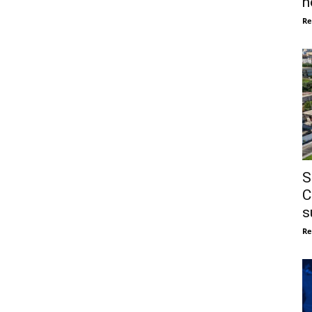
n
Re
S
C
s
Re