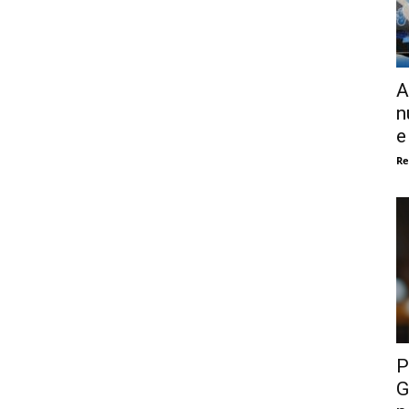
A
n
e
Re
P
G