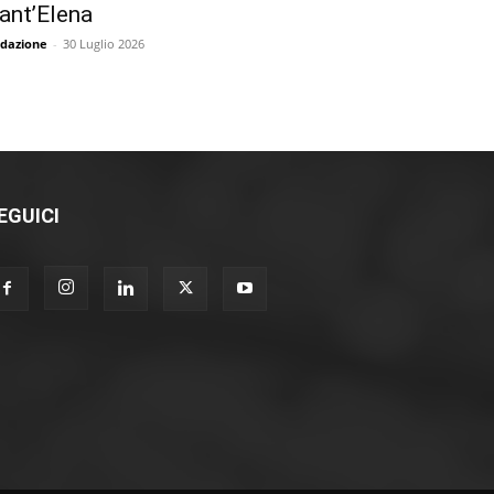
ant’Elena
dazione
-
30 Luglio 2026
EGUICI