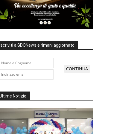
Iscriviti a GDONews e rimani aggiornato
Ultime Notizie