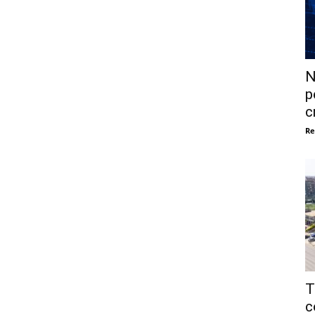
N
p
c
Re
T
c