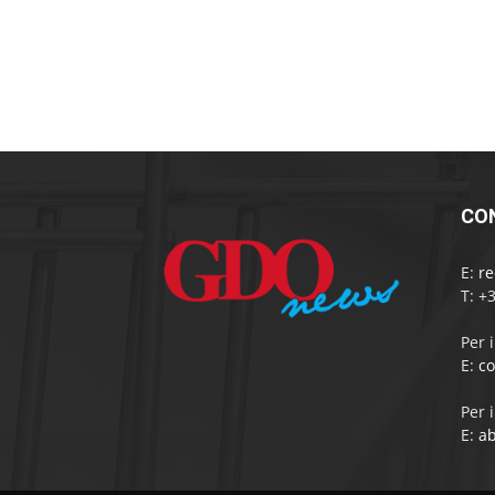
CO
E:
r
T: +
Per 
E:
c
Per 
E:
a