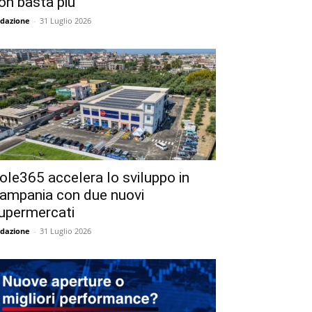
on basta più
dazione
-
31 Luglio 2026
ole365 accelera lo sviluppo in
ampania con due nuovi
upermercati
dazione
-
31 Luglio 2026