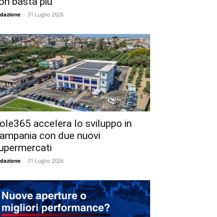
on basta più
dazione
-
31 Luglio 2026
ole365 accelera lo sviluppo in
ampania con due nuovi
upermercati
dazione
-
31 Luglio 2026