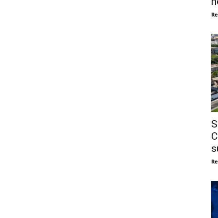
n
Re
S
C
s
Re