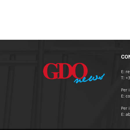
CO
E:
r
T: +
Per 
E:
c
Per 
E:
a