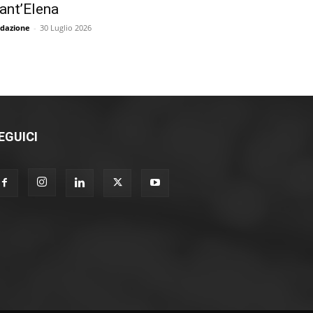
ant’Elena
dazione
-
30 Luglio 2026
EGUICI