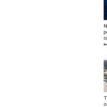
N
p
c
Re
T
c