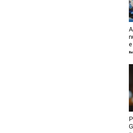
A
n
e
Re
P
G